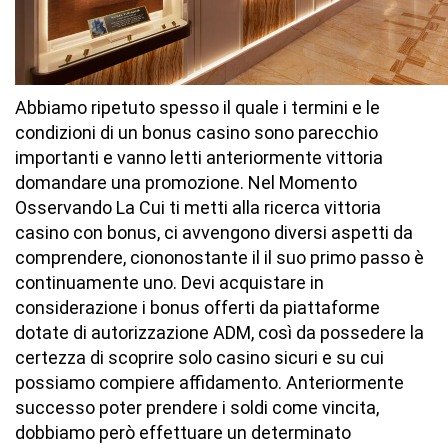
Abbiamo ripetuto spesso il quale i termini e le
condizioni di un bonus casino sono parecchio
importanti e vanno letti anteriormente vittoria
domandare una promozione. Nel Momento
Osservando La Cui ti metti alla ricerca vittoria
casino con bonus, ci avvengono diversi aspetti da
comprendere, ciononostante il il suo primo passo è
continuamente uno. Devi acquistare in
considerazione i bonus offerti da piattaforme
dotate di autorizzazione ADM, così da possedere la
certezza di scoprire solo casino sicuri e su cui
possiamo compiere affidamento. Anteriormente
successo poter prendere i soldi come vincita,
dobbiamo però effettuare un determinato