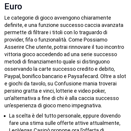
Euro
Le categorie di gioco avvengono chiaramente
definite, e una funzione successo caccia avanzata
permette di filtrare i titoli con lo traguardo di
provider, fifa o funzionalità. Come Possiamo
Asserire Che utente, potrai rinnovare il tuo incontro
vittoria gioco accedendo ad una serie successo
metodi di finanziamento quale si distinguono
osservando la carte successo credito e debito,
Paypal, bonifico bancario e Paysafecard. Oltre a slot
e giochi da tavolo, su Confusione mania troverai
persino gratta e vinci, lotterie e video poker,
un’alternativa a fine di chi è alla caccia successo
un’esperienza di gioco meno impegnativa.
La scelta è del tutto personale, eppure dovendo
fare una stima sulle offerte attive attualmente,
LeoVegas Casinò propone ora l’offerta di