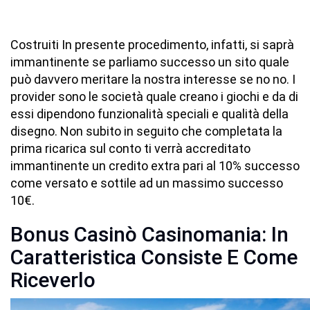
Termini E Condizioni Del Bonus Vittoria
Casino Mania Casino
Costruiti In presente procedimento, infatti, si saprà
immantinente se parliamo successo un sito quale
può davvero meritare la nostra interesse se no no. I
provider sono le società quale creano i giochi e da di
essi dipendono funzionalità speciali e qualità della
disegno. Non subito in seguito che completata la
prima ricarica sul conto ti verrà accreditato
immantinente un credito extra pari al 10% successo
come versato e sottile ad un massimo successo
10€.
Bonus Casinò Casinomania: In
Caratteristica Consiste E Come
Riceverlo