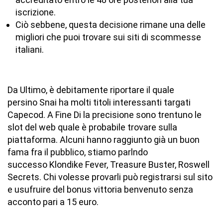
iscrizione.
Ciò sebbene, questa decisione rimane una delle
migliori che puoi trovare sui siti di scommesse
italiani.
Commenti Degli Utenti
Da Ultimo, è debitamente riportare il quale
persino Snai ha molti titoli interessanti targati
Capecod. A Fine Di la precisione sono trentuno le
slot del web quale è probabile trovare sulla
piattaforma. Alcuni hanno raggiunto già un buon
fama fra il pubblico, stiamo parlndo
successo Klondike Fever, Treasure Buster, Roswell
Secrets. Chi volesse provarli può registrarsi sul sito
e usufruire del bonus vittoria benvenuto senza
acconto pari a 15 euro.