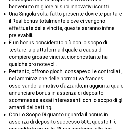
benvenuto migliore ai suoi innovativi iscritti.
Una Singola volta fatto presente dovrete puntare
il Real bonus totalmente e ove ci vengono
effettuate delle vincite, queste saranno infine
prelevabili.
È un bonus considerato più con lo scopo di
testare la piattaforma il quale a causa di
compiere grosse vincite, ciononostante ha
qualche pro notevoli.
Pertanto, offrono giochi consapevoli e controllati,
nel ammirazione delle normativa francesi
osservando la motivo d’azzardo, in aggiunta quale
annunciare bonus in assenza di deposito
scommesse assai interessanti con lo scopo di gli
amanti del betting.
Con Lo Scopo Di quanto riguarda il bonus in
assenza di deposito successo 50€, questo ti è
accreditato entro le 48 ore posteriori alla tua